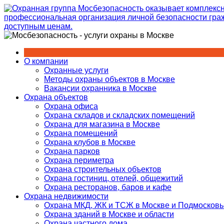
Перейти
к
содержимому
О компании
Охранные услуги
Методы охраны объектов в Москве
Вакансии охранника в Москве
Охрана объектов
Охрана офиса
Охрана складов и складских помещений
Охрана для магазина в Москве
Охрана помещений
Охрана клубов в Москве
Охрана парков
Охрана периметра
Охрана строительных объектов
Охрана гостиниц, отелей, общежитий
Охрана ресторанов, баров и кафе
Охрана недвижимости
Охрана МКД, ЖК и ТСЖ в Москве и Подмосковь
Охрана зданий в Москве и области
Охрана частного дома