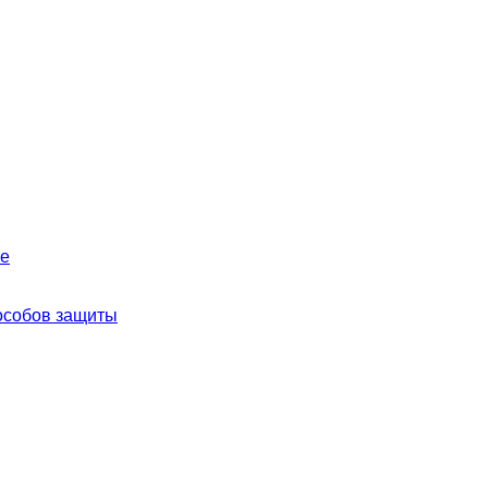
ье
пособов защиты