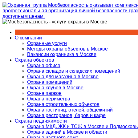
Перейти
к
содержимому
О компании
Охранные услуги
Методы охраны объектов в Москве
Вакансии охранника в Москве
Охрана объектов
Охрана офиса
Охрана складов и складских помещений
Охрана для магазина в Москве
Охрана помещений
Охрана клубов в Москве
Охрана парков
Охрана периметра
Охрана строительных объектов
Охрана гостиниц, отелей, общежитий
Охрана ресторанов, баров и кафе
Охрана недвижимости
Охрана МКД, ЖК и ТСЖ в Москве и Подмосковь
Охрана зданий в Москве и области
Охрана частного дома