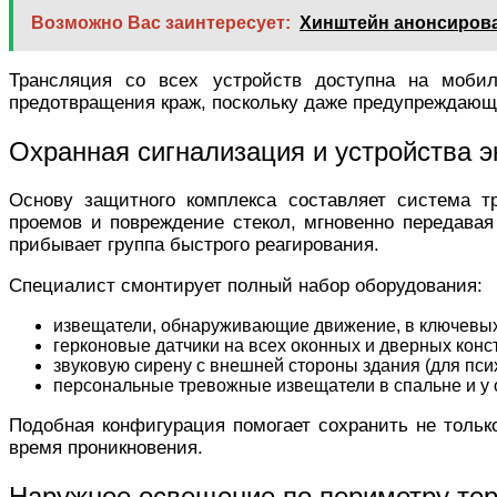
Возможно Вас заинтересует:
Хинштейн анонсировал
Трансляция со всех устройств доступна на моби
предотвращения краж, поскольку даже предупреждающа
Охранная сигнализация и устройства 
Основу защитного комплекса составляет система т
проемов и повреждение стекол, мгновенно передавая
прибывает группа быстрого реагирования.
Специалист смонтирует полный набор оборудования:
извещатели, обнаруживающие движение, в ключевых
герконовые датчики на всех оконных и дверных конс
звуковую сирену с внешней стороны здания (для пси
персональные тревожные извещатели в спальне и у 
Подобная конфигурация помогает сохранить не тольк
время проникновения.
Наружное освещение по периметру те