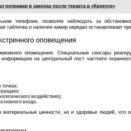
 поправки в законах после теракта в «Крокусе»
льном телефоне, позволяя наблюдать за обстановк
я табличка о наличии камер нередко останавливает пре
экстренного оповещения
ревожного оповещения. Специальные сенсоры реагир
 информацию на центральный пост частного охранного
 точках;
трукциях;
хологического воздействия);
основного входа.
о материальные ценности, но и здоровье людей, что 
рритории