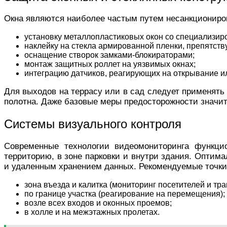
Окна являются наиболее частым путем несанкциониро
установку металлопластиковых окон со специализи
наклейку на стекла армированной пленки, препятст
оснащение створок замками-блокираторами;
монтаж защитных роллет на уязвимых окнах;
интеграцию датчиков, реагирующих на открывание ил
Для выходов на террасу или в сад следует применят
полотна. Даже базовые меры предосторожности значит
Системы визуального контроля
Современные технологии видеомониторинга функцио
территорию, в зоне парковки и внутри здания. Опти
и удаленным хранением данных. Рекомендуемые точк
зона въезда и калитка (мониторинг посетителей и тра
по границе участка (реагирование на перемещения);
возле всех входов и оконных проемов;
в холле и на межэтажных пролетах.