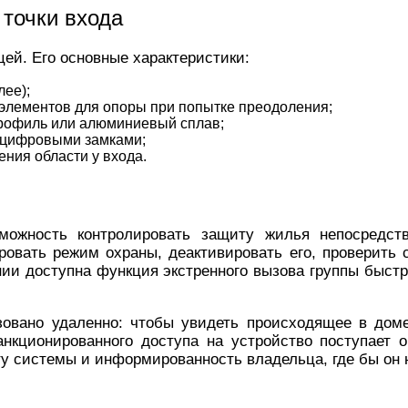
 точки входа
ей. Его основные характеристики:
лее);
элементов для опоры при попытке преодоления;
рофиль или алюминиевый сплав;
и цифровыми замками;
ния области у входа.
ожность контролировать защиту жилья непосредств
овать режим охраны, деактивировать его, проверить 
ии доступна функция экстренного вызова группы быст
овано удаленно: чтобы увидеть происходящее в доме
нкционированного доступа на устройство поступает
ту системы и информированность владельца, где бы он 