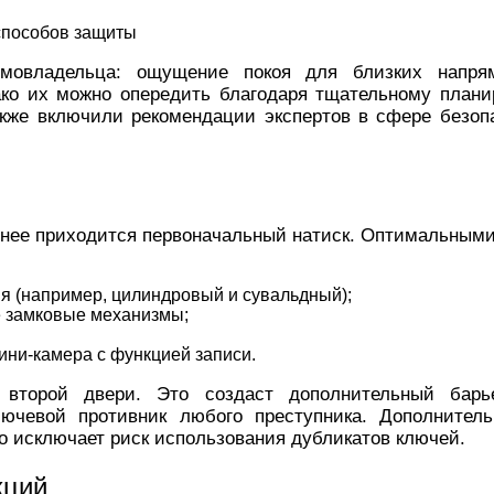
мовладельца: ощущение покоя для близких напря
ко их можно опередить благодаря тщательному план
акже включили рекомендации экспертов в сфере безоп
а нее приходится первоначальный натиск. Оптимальны
ия (например, цилиндровый и сувальдный);
 замковые механизмы;
ини-камера с функцией записи.
 второй двери. Это создаст дополнительный барь
чевой противник любого преступника. Дополнител
то исключает риск использования дубликатов ключей.
кций